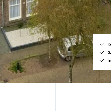
R
G
In